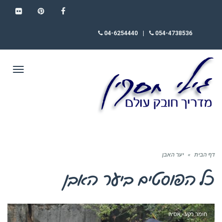
FLICKR
PINTEREST
FACEBOOK
04-6254440
|
054-4738536
תפריט
דף הבית
»
יער האבן
כל הפוסטים ב
יער האבן
חומר רקע - אסיה