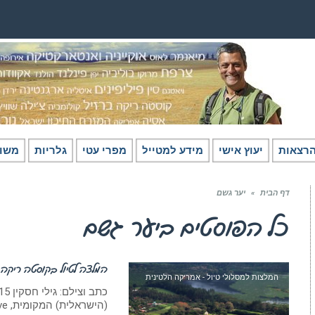
רצאות
יעוץ אישי
מידע למטייל
מפרי עטי
גלריות
משו
דף הבית
»
יער גשם
כל הפוסטים ב
יער גשם
המלצה לטיול בקוסטה ריקה
המלצות למסלולי טיול - אמריקה הלטינית
(הישראלית) המקומית, Lands in Love ראו: מצגת מקוסטה