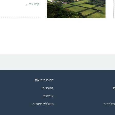
קרא עוד ←
דרום קוריאה
ס
גאורגיה
אירלנד
סלבדור
טיול לאתיופיה