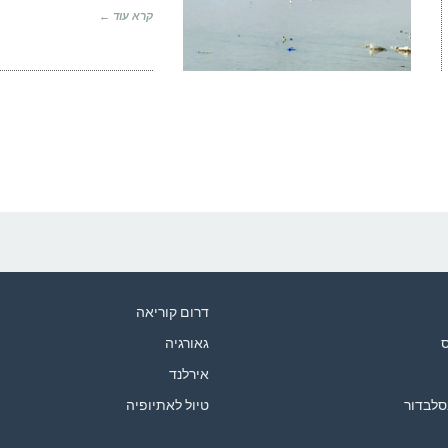
קרא עוד ←
דרום קוריאה
ס
גאורגיה
אירלנד
סלבדור
טיול לאתיופיה