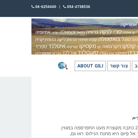
04-6254440
|
054-4738536
ב
צור קשר
ABOUT GILI
ים
כתב: גילי חסקין; 21/0//23 כתבה מקוצרת מעט התפרסמה במגזין
 פַיּוּם היא מתנת הנילוס. ראו גם,