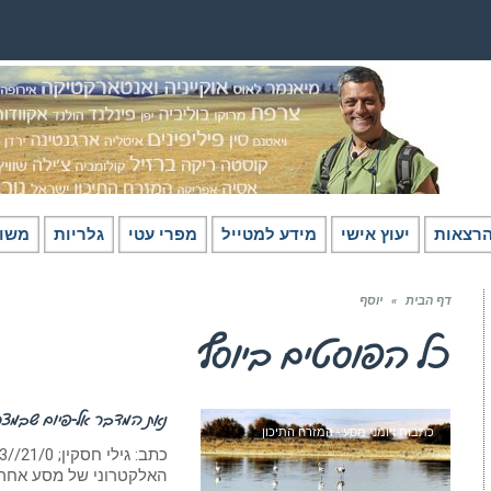
רצאות
יעוץ אישי
מידע למטייל
מפרי עטי
גלריות
משו
דף הבית
»
יוסף
כל הפוסטים ב
יוסף
נאת המדבר אל-פיום שבמצר
כתבות ויומני מסע - המזרח התיכון
האלקטרוני של מסע אחר: אל