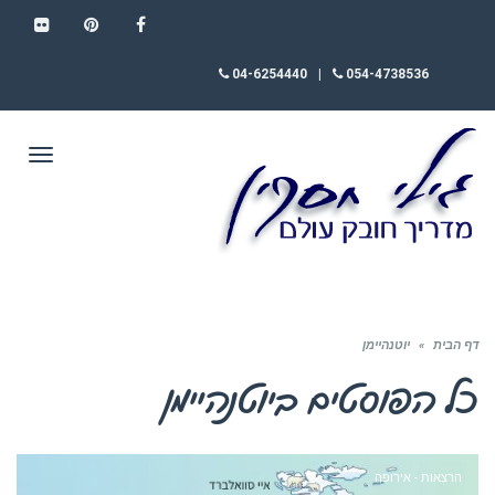
FLICKR
PINTEREST
FACEBOOK
04-6254440
|
054-4738536
תפריט
דף הבית
»
יוטנהיימן
כל הפוסטים ב
יוטנהיימן
הרצאות - אירופה