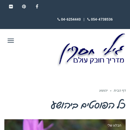
FLICKR
PINTEREST
FACEBOOK
04-6254440
|
054-4738536
תפריט
דף הבית
»
יהושע
כל הפוסטים ב
יהושע
הבלוג שלי