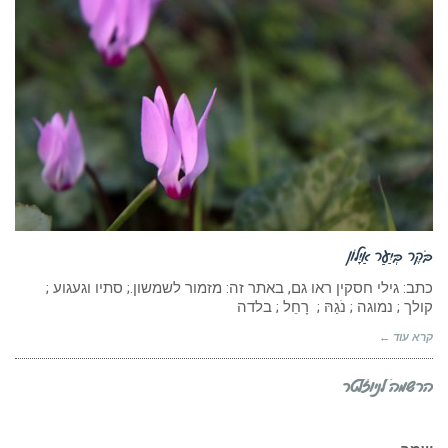
בֹּקֶר בְּיַּעַר אַיָּלוֹן
כתב: גילי חסקין ראו גם, באתר זה: מזמור לשמשון.; סתיו וגעגוע ;
קולך ; נמוגה ; נֹגַהּ ; רָחֵל ; בלדה
קרא עוד ←
הרשמה לניוזלטר