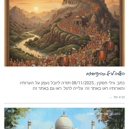
העליה לרגל בהינדואיזם
כתב: גילי חסקין ; ‏08/11/2025 תודה ליובל נעמן על הערותיו
והארותיו ראו באתר זה: עלייה לרגל. ראו גם באתר זה:
קרא עוד ←
כתבות ויומני מסע - אסיה