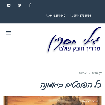
FLICKR
PINTEREST
FACEBOOK
04-6254440
|
054-4738536
תפריט
דף הבית
»
יאמונה
כל הפוסטים ב
יאמונה
חומר רקע - אסיה