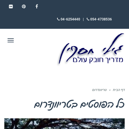
FLICKR
PINTEREST
FACEBOOK
04-6254440
|
054-4738536
תפריט
דף הבית
»
טריוונדרום
כל הפוסטים ב
טריוונדרום
כתבות ויומני מסע - אסיה