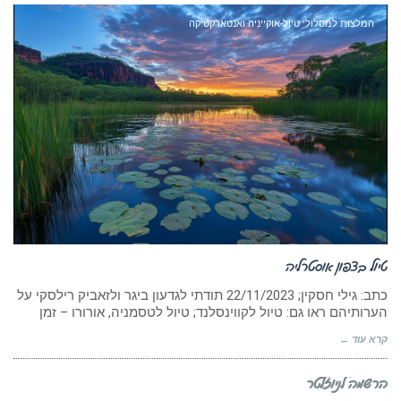
המלצות למסלולי טיול-אוקייניה ואנטארקטיקה
טיול בצפון אוסטרליה
כתב: גילי חסקין; ‏22/11/2023 תודתי לגדעון ביגר ולזאביק רילסקי על
הערותיהם ראו גם: טיול לקווינסלנד; טיול לטסמניה, אורורו – זמן
קרא עוד ←
הרשמה לניוזלטר