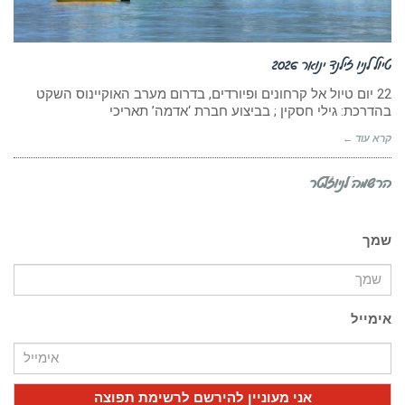
טיול לניו זילנד ינואר 2026
22 יום טיול אל קרחונים ופיורדים, בדרום מערב האוקיינוס השקט
בהדרכת: גילי חסקין ; בביצוע חברת ‘אדמה’ תאריכי
קרא עוד ←
הרשמה לניוזלטר
שמך
אימייל