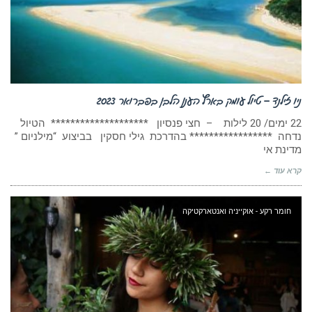
ניו זילנד – טיול עומק בארץ הענן הלבן בפברואר 2023
22 ימים/ 20 לילות – חצי פנסיון ******************** הטיול
נדחה ***************** בהדרכת גילי חסקין בביצוע “מילניום ”
מדינת אי
קרא עוד ←
חומר רקע - אוקייניה ואנטארקטיקה