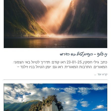
ניו זילנד – הנחיות לטיול באי הדרומי
כתב: גילי חסקין, ‏23-01-25 ראו קודם: תדריך לטיול באי הצפוני.
המאורים. התרבות המאורית. ראו גם: יומן הטיול בניו זילנד –
קרא עוד ←
המלצות למסלולי טיול-אוקייניה ואנטארקטיקה