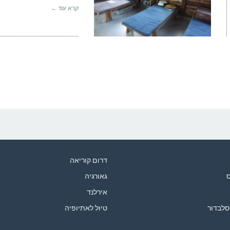
קרא עוד ←
דרום קוריאה
ס
גאורגיה
אירלנד
סלבדור
טיול לאתיופיה