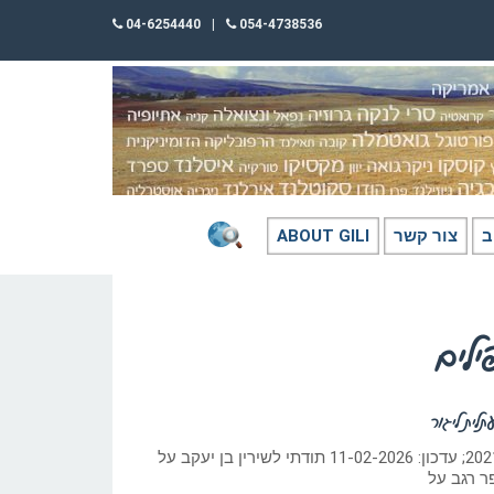
04-6254440
|
054-4738536
ב
צור קשר
ABOUT GILI
לים
לית ליגור
כתב: גילי חסקין; חורף 2021; עדכון: 11-02-2026 תודתי לשירין בן יעקב על
פר רגב על