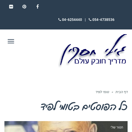
FLICKR
PINTEREST
FACEBOOK
04-6254440
|
054-4738536
תפריט
דף הבית
»
טומי לפיד
כל הפוסטים ב
טומי לפיד
הטור שלי