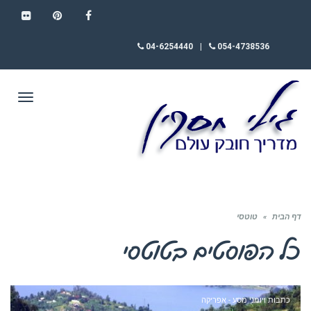
FLICKR
PINTEREST
FACEBOOK
04-6254440
|
054-4738536
תפריט
דף הבית
»
טוטסי
כל הפוסטים ב
טוטסי
כתבות ויומני מסע - אפריקה