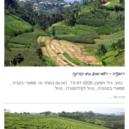
רואנדה – רשמי מסע בימי קורונה
כתב: גילי חסקין; 13-01-2020 ראו גם באתר זה: ספארי בקניה ,
ספארי בטנזניה , טיול לקילימנג’רו , טיול
קרא עוד ←
חומר רקע - אפריקה