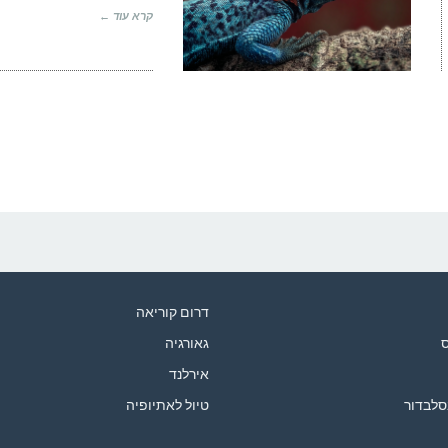
קרא עוד ←
דרום קוריאה
ס
גאורגיה
אירלנד
סלבדור
טיול לאתיופיה