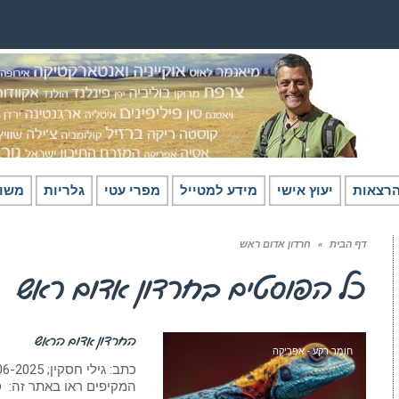
רצאות
יעוץ אישי
מידע למטייל
מפרי עטי
גלריות
משו
דף הבית
»
חרדון אדום ראש
כל הפוסטים ב
חרדון אדום ראש
החרדון אדום הראש
חומר רקע - אפריקה
המקיפים ראו באתר זה: ס