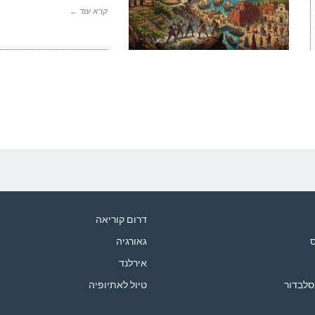
קרא עוד ←
דרום קוריאה
ס
גאורגיה
אירלנד
סלבדור
טיול לאתיופיה