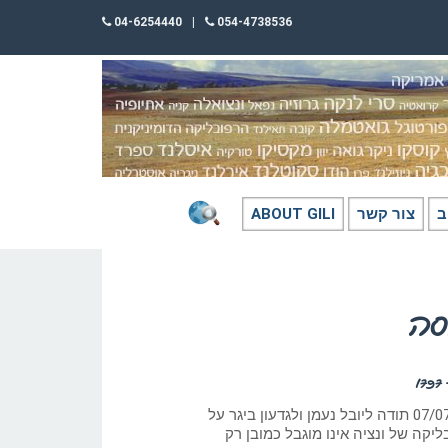
04-6254440
|
054-4738536
ב
צור קשר
ABOUT GILI
סה
כתב: גילי חסקין, ‏07/07/2024 תודה ליובל נעמן ולגדעון ביגר על
יקה של ונציה אינו מוגבל כמובן רק