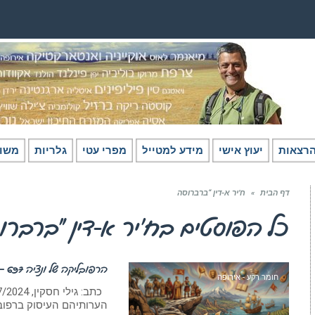
רצאות
יעוץ אישי
מידע למטייל
מפרי עטי
גלריות
משו
דף הבית
»
ח’יר א-דין “ברברוסה
כל הפוסטים ב
ח’יר א-דין “ברברו
הרפובליקה של ונציה 697 – 1797
חומר רקע - אירופה
הערותיהם העיסוק ברפובל