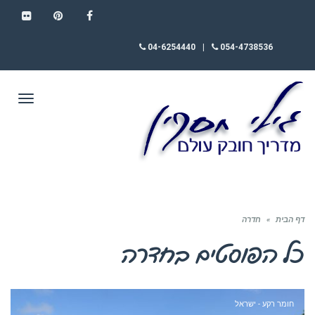
FLICKR
PINTEREST
FACEBOOK
04-6254440
|
054-4738536
תפריט
דף הבית
»
חדרה
כל הפוסטים ב
חדרה
חומר רקע - ישראל