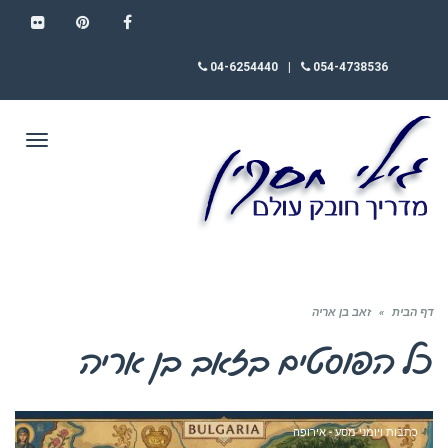
FLICKR
PINTEREST
FACEBOOK
04-6254440
|
054-4738536
תפריט
דף הבית
»
זאב בן אריה
כל הפוסטים ב
זאב בן אריה
כתבות ויומני מסע - אירופה