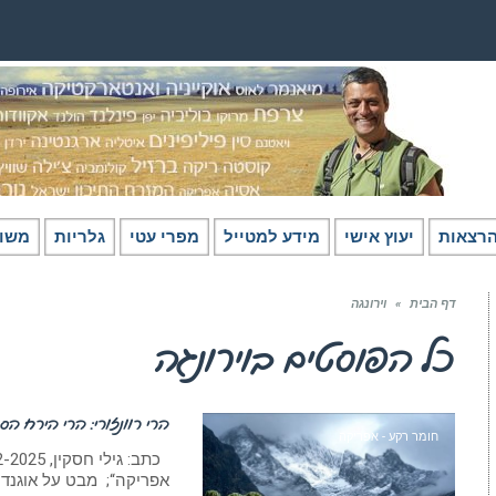
רצאות
יעוץ אישי
מידע למטייל
מפרי עטי
גלריות
משו
דף הבית
»
וירונגה
כל הפוסטים ב
וירונגה
הרי רוונזורי: הרי הירח הסו
חומר רקע - אפריקה
אפריקה“; מבט על אוגנד