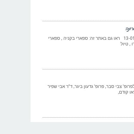
רונה
כתב: גילי חסקין; 13-01-2020 ראו גם באתר זה: ספארי בקניה , ספארי
 , טיול
רופ’ צבי סבר, פרופ’ גדעון ביגר, ד”ר אבי שפיר
או קודם,