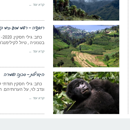
קרא עוד ←
רואנדה – רשמי מסע בימי קו
כתבות ויומני מסע - אפריקה
בטנזניה , טיול לקילימנג’רו
קרא עוד ←
הגורילות – סכנה ושמירה
חומר רקע - אפריקה
כתב: גילי חסקין תודתי לפ
ונדב לוי, על הערותיהם. ר
קרא עוד ←