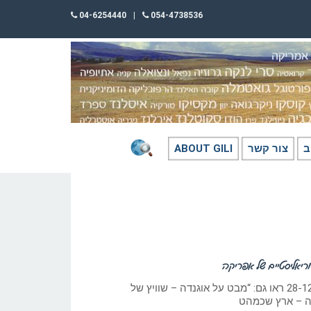
04-6254440
|
054-4738536
ב
צור קשר
ABOUT GILI
ריאליסטיים של אפריקה
כתב: גילי חסקין, 28-12-2025 ראו גם: “מבט על אוגנדה – שוויץ של
ה – ארץ שכמהט