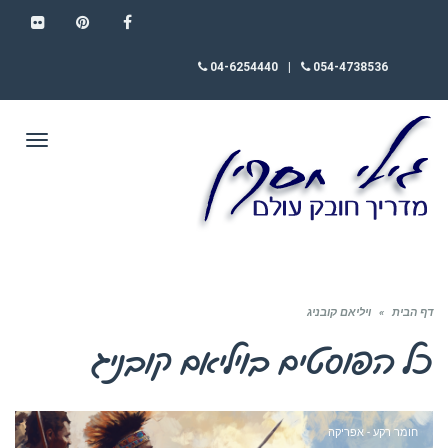
FLICKR
PINTEREST
FACEBOOK
04-6254440
|
054-4738536
תפריט
דף הבית
»
ויליאם קובניג
כל הפוסטים ב
ויליאם קובניג
חומר רקע - אפריקה