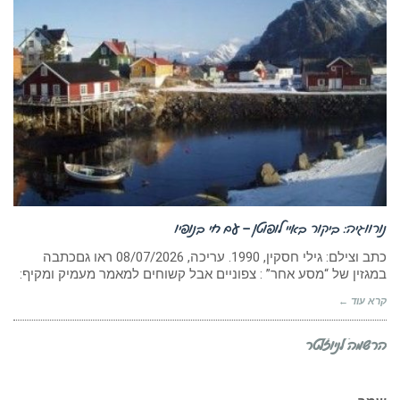
נורווגיה: ביקור באיי לופוטן – עם חי בנופיו
כתב וצילם: גילי חסקין, 1990. עריכה, ‏08/07/2026 ראו גםכתבה
במגזין של “מסע אחר” : צפוניים אבל קשוחים למאמר מעמיק ומקיף:
קרא עוד ←
הרשמה לניוזלטר