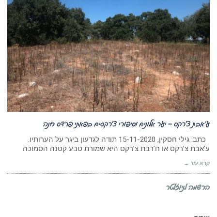
ע’אבת צ’רקס – יער אלונים וסיפורי צ’רקסים בפאתי פרדס חנה
כתב: גילי חסקין, 15-11-2020 תודה לגדעון ביגר על הערותיו.
ע’אבת צ’רקס או ח’רבת צ’רקס היא שמורת טבע קטנה הסמוכה
קרא עוד ←
הרשמה לניוזלטר