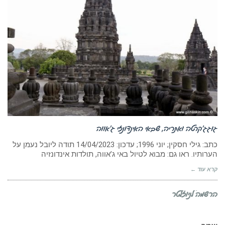
גוגג’קרטה ואתריה, שבאי האינדונזי ג’אווה
כתב: גילי חסקין; יוני 1996; עדכון: ‏14/04/2023 תודה ליובל נעמן על
הערותיו. ראו גם: מבוא לטיול באי ג’אווה, תולדות אינדונזיה
קרא עוד ←
הרשמה לניוזלטר