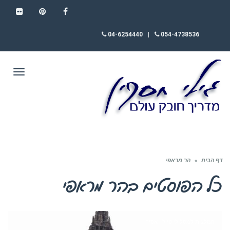
FLICKR
PINTEREST
FACEBOOK
04-6254440
|
054-4738536
תפריט
דף הבית
»
הר מראפי
כל הפוסטים ב
הר מראפי
המלצות למסלולי טיול - אסיה