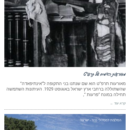
מאורעות הדמים של תרפ”ט
מאורעות תרפ”ט הוא שם שנתנו בני התקופה ל”אינתיפאדה”
שהשתוללה ברחבי ארץ ישראל באוגוסט 1929. העיתונות השתמשה
תחילה במונח “פרעות “,
קרא עוד ←
המלצות למסלולי טיול - ישראל