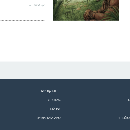
קרא עוד ←
דרום קוריאה
ס
גאורגיה
אירלנד
סלבדור
טיול לאתיופיה