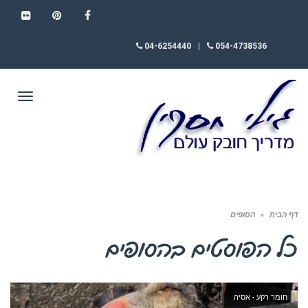
FLICKR
PINTEREST
FACEBOOK
04-6254440
|
054-4738536
תפריט
דף הבית
»
הסופים
כל הפוסטים ב
הסופים
חומר רקע - אסיה