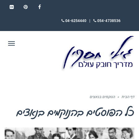
FLICKR
PINTEREST
FACEBOOK
04-6254440
|
054-4738536
תפריט
דף הבית
»
הנוקמים בנאצים
כל הפוסטים ב
הנוקמים בנאצים
חומר רקע - ישראל