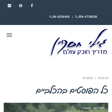
FLICKR
PINTEREST
FACEBOOK
04-6254440
|
054-4738536
תפריט
דף הבית
»
הכלביים
כל הפוסטים ב
הכלביים
חומר רקע - העשרה