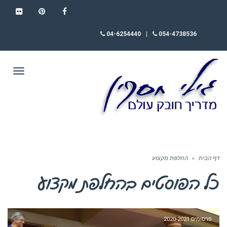
FLICKR
PINTEREST
FACEBOOK
04-6254440
|
054-4738536
תפריט
דף הבית
»
החלפת מקצוע
כל הפוסטים ב
החלפת מקצוע
פרסומים 2020-2021