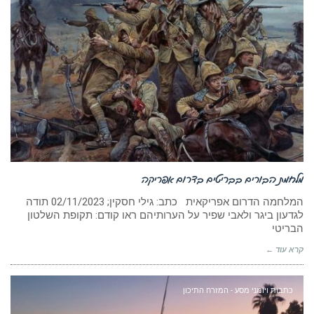
מלחמת הבורים בבריטים בדרום אפריקה
המלחמה הדרום אפריקאית כתב: גילי חסקין; ‏‏02/11/2023 תודה
לגדעון ביגר ולאבי שפיר על הערותיהם ראו קודם: תקופת השלטון
הבריטי
קרא עוד ←
כתבות ויומני מסע - המזרח התיכון