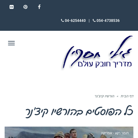
FLICKR
PINTEREST
FACEBOOK
04-6254440
|
054-4738536
תפריט
דף הבית
»
הורשיו קיצ’נר
כל הפוסטים ב
הורשיו קיצ’נר
חומר רקע - אפריקה