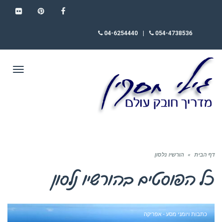
FLICKR
PINTEREST
FACEBOOK
04-6254440
|
054-4738536
תפריט
דף הבית
»
הורשיו נלסון
כל הפוסטים ב
הורשיו נלסון
כתבות ויומני מסע - אפריקה