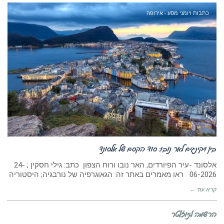
כתבות ויומני מסע - אירופה
בין ויקינגים לאר נובו: סוד הקסם של אלסונד
אלסונד -עיר הפיורדים, האר נובו ורוח הצפון כתב: גילי חסקין ; 24-
06-2026 ראו מאמרים באתר זה: הגאוגרפיה של נורבגיה; היסטוריה
קרא עוד ←
הרשמה לניוזלטר