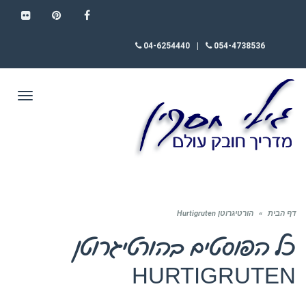
FLICKR
PINTEREST
FACEBOOK
04-6254440
|
054-4738536
תפריט
דף הבית
»
הורטיגרוטן Hurtigruten
כל הפוסטים ב
הורטיגרוטן
HURTIGRUTEN