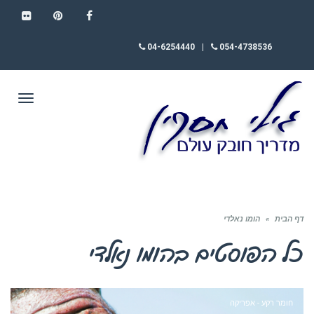
FLICKR
PINTEREST
FACEBOOK
04-6254440
|
054-4738536
תפריט
דף הבית
»
הומו נאלדי
כל הפוסטים ב
הומו נאלדי
חומר רקע - אפריקה