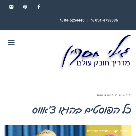
FLICKR
PINTEREST
FACEBOOK
04-6254440
|
054-4738536
תפריט
דף הבית
»
הוגו צ’אווס
כל הפוסטים ב
הוגו צ’אווס
חומר רקע - אמריקה הלטינית