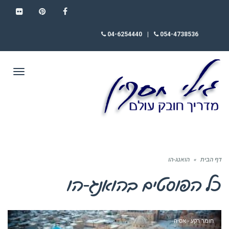
FLICKR
PINTEREST
FACEBOOK
04-6254440
|
054-4738536
תפריט
דף הבית
»
הואנג-הו
כל הפוסטים ב
הואנג-הו
חומר רקע - אסיה