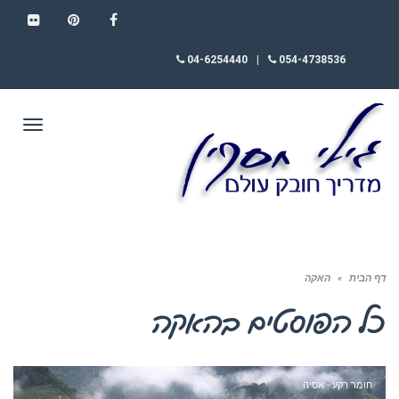
FLICKR
PINTEREST
FACEBOOK
04-6254440
|
054-4738536
תפריט
דף הבית
»
האקה
כל הפוסטים ב
האקה
חומר רקע - אסיה