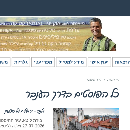
רצאות
יעוץ אישי
מידע למטייל
מפרי עטי
גלריות
משו
דף הבית
»
דרך הענבר
כל הפוסטים ב
דרך הענבר
וילנה – ירושלים של הצפון
חומר רקע - אירופה
בירת ליטא, עיר ההיסטורי
27-07-2026 וילנה (ליטאית: Vilnius) היא בירת ליטא והעיר הגדולה ביותר,