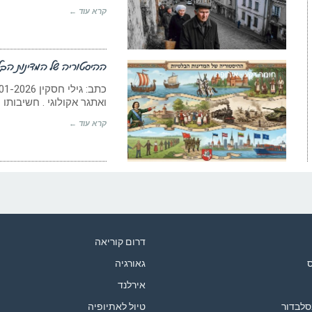
קרא עוד ←
ההיסטוריה של המדינות הבל
חומר רקע - אירופה
ואתגר אקולוגי . חשיבותו
קרא עוד ←
דרום קוריאה
ס
גאורגיה
אירלנד
סלבדור
טיול לאתיופיה