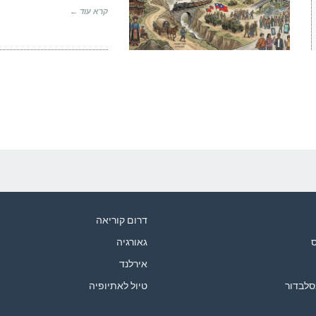
קרא עוד ←
דרום קוריאה
ס
גאורגיה
אירלנד
סלבדור
טיול לאתיופיה