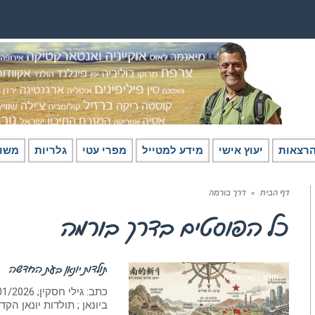
רצאות
יעוץ אישי
מידע למטייל
מפרי עטי
גלריות
משו
דף הבית
»
דרך בורמה
כל הפוסטים ב
דרך בורמה
תולדות יונאן בעת החדשה
חומר רקע - אסיה
ביונאן ; תולדות יונאן הק