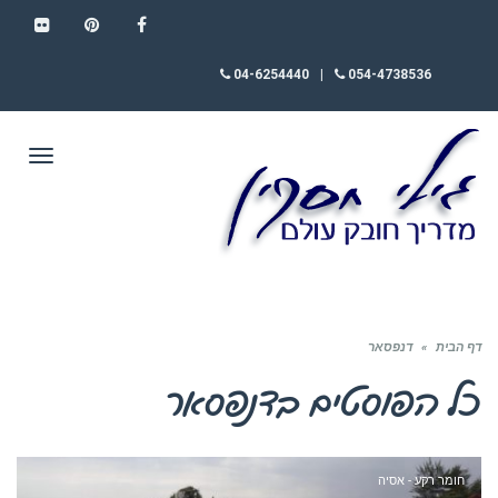
FLICKR
PINTEREST
FACEBOOK
04-6254440
|
054-4738536
תפריט
דף הבית
»
דנפסאר
כל הפוסטים ב
דנפסאר
חומר רקע - אסיה