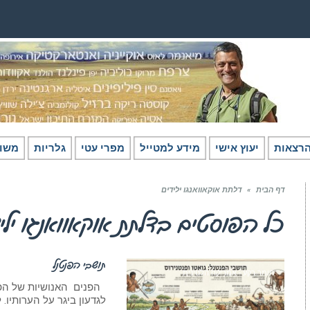
רצאות
יעוץ אישי
מידע למטייל
מפרי עטי
גלריות
משו
דף הבית
»
דלתת אוקאוואנגו ילידים
כל הפוסטים ב
דלתת אוקאוואנגו ילי
תושבי הפנטנל
חומר רקע - אמריקה הלטינית
לגדעון ביגר על הערותיו.