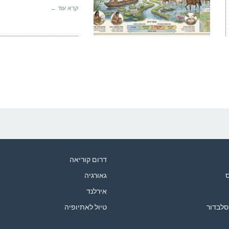
קרא עוד ←
דרום קוריאה
ס
גאורגיה
אירלנד
סלבדור
טיול לאתיופיה