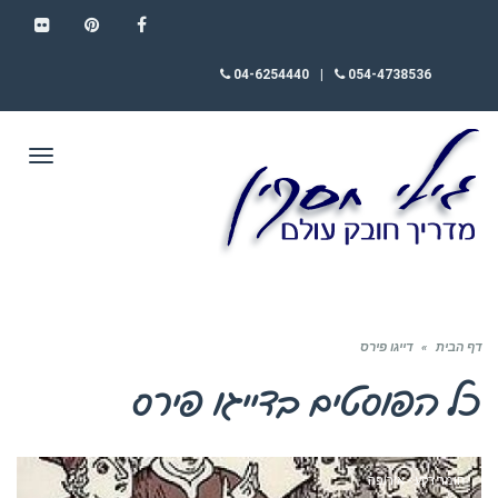
FLICKR
PINTEREST
FACEBOOK
04-6254440
|
054-4738536
תפריט
דף הבית
»
דייגו פירס
כל הפוסטים ב
דייגו פירס
חומר רקע - אירופה