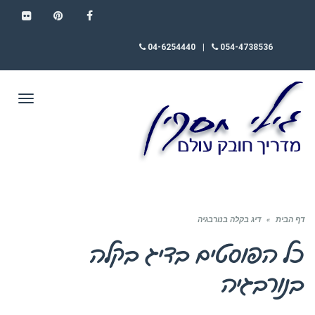
FLICKR
PINTEREST
FACEBOOK
04-6254440
|
054-4738536
תפריט
דף הבית
»
דיג בקלה בנורבגיה
כל הפוסטים ב
דיג בקלה
בנורבגיה