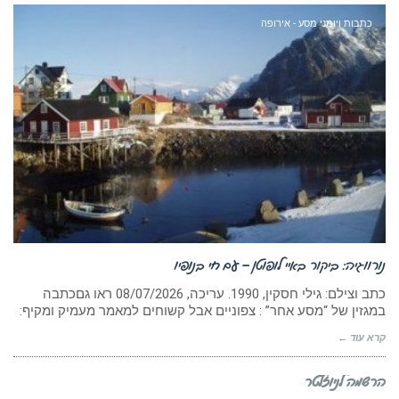
כתבות ויומני מסע - אירופה
נורווגיה: ביקור באיי לופוטן – עם חי בנופיו
כתב וצילם: גילי חסקין, 1990. עריכה, ‏08/07/2026 ראו גםכתבה
במגזין של “מסע אחר” : צפוניים אבל קשוחים למאמר מעמיק ומקיף:
קרא עוד ←
הרשמה לניוזלטר