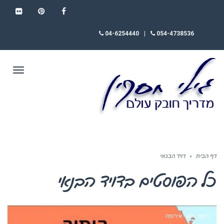
FLICKR
PINTEREST
FACEBOOK
04-6254440
|
054-4738536
תפריט
דף הבית
»
דויד הבנאי
כל הפוסטים ב
דויד הבנאי
חומר רקע - אירופה