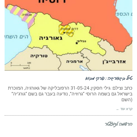
טיול בגאורגיה : פרקי מבוא
כתב וצילם: גילי חסקין; 31-05-24 הרפובליקה של גאורגיה, המוכרת
בישראל גם בשמה הרוסי “גרוזיה”, נודעה בעבר גם בשם “גורג’יה”
(השם
קרא עוד ←
הרשמה לניוזלטר