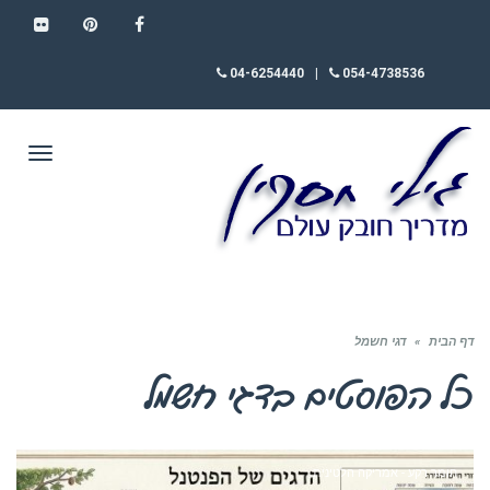
FLICKR
PINTEREST
FACEBOOK
04-6254440
|
054-4738536
תפריט
דף הבית
»
דגי חשמל
כל הפוסטים ב
דגי חשמל
חומר רקע - אמריקה הלטינית