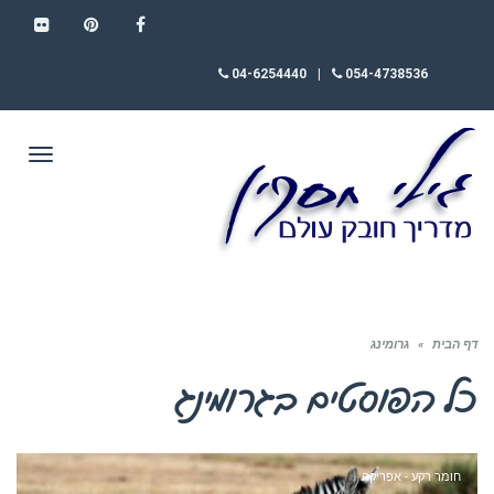
FLICKR
PINTEREST
FACEBOOK
04-6254440
|
054-4738536
תפריט
דף הבית
»
גרומינג
כל הפוסטים ב
גרומינג
חומר רקע - אפריקה