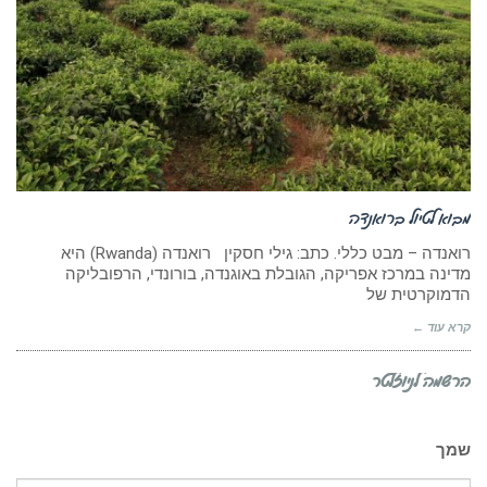
מבוא לטיול ברואנדה
רואנדה – מבט כללי. כתב: גילי חסקין רואנדה (Rwanda) היא
מדינה במרכז אפריקה, הגובלת באוגנדה, בורונדי, הרפובליקה
הדמוקרטית של
קרא עוד ←
הרשמה לניוזלטר
שמך