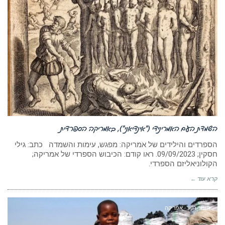
השמדת העם האמרינידי (“אינדיאני”), באמריקה הספרדית
הספרדים והילידים של אמריקה: מפגש, עימות והשמדה כתב: גילי
חסקין; ‏09/09/2023. ראו קודם: הכיבוש הספרדי של אמריקה;
הקולוניאליזם הספרדי.
קרא עוד ←
חומר רקע - אפריקה