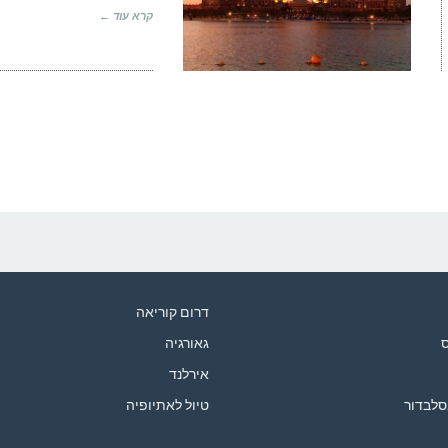
קרא עוד ←
דרום קוריאה
ס
גאורגיה
אירלנד
סלבדור
טיול לאתיופיה