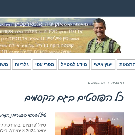
רצאות
יעוץ אישי
מידע למטייל
מפרי עטי
גלריות
משו
דף הבית
»
גם הקסמים
כל הפוסטים ב
גם הקסמים
טיול לאיחוד האמירויות הערביות
טיולים בהדרכתי שחזרו
ינואר 2024 8 ימים/7 לילות-UAE טיסות ישירות טיול פרמיום