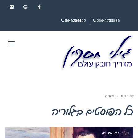
FLICKR
PINTEREST
FACEBOOK
04-6254440
|
054-4738536
תפריט
דף הבית
»
גלוריה
כל הפוסטים ב
גלוריה
חומר רקע - אירופה