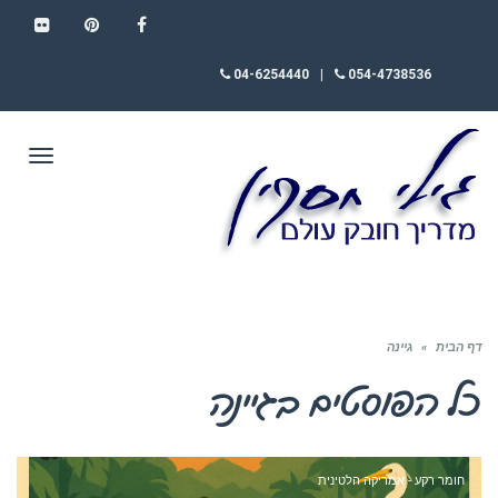
FLICKR
PINTEREST
FACEBOOK
04-6254440
|
054-4738536
תפריט
דף הבית
»
גיינה
כל הפוסטים ב
גיינה
חומר רקע - אמריקה הלטינית