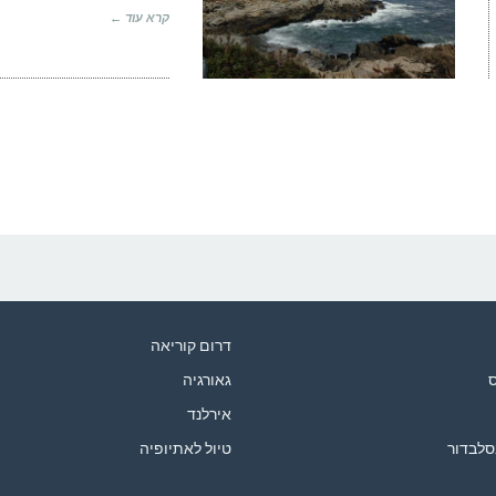
קרא עוד ←
דרום קוריאה
ס
גאורגיה
אירלנד
סלבדור
טיול לאתיופיה