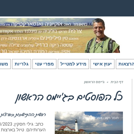
רצאות
יעוץ אישי
מידע למטייל
מפרי עטי
גלריות
משו
דף הבית
»
ג’יימס הראשון
כל הפוסטים ב
ג’יימס הראשון
ראשית ההתיישבות בארצות 
חומר רקע - אמריקה הצפונית
הערותיהם. טיול בארצות ה