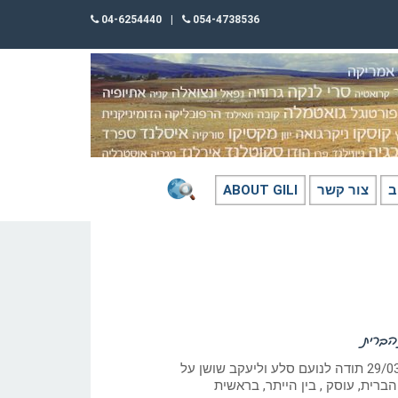
04-6254440
|
054-4738536
ב
צור קשר
ABOUT GILI
הברית
כתב: גילי חסקין; ‏29/03/2023 תודה לנועם סלע וליעקב שושן על
ברית, עוסק , בין הייתר, בראשית