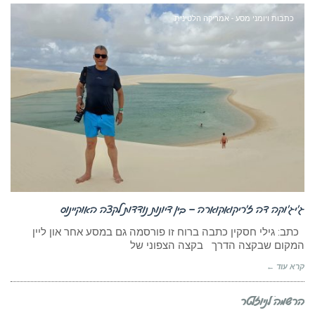
כתבות ויומני מסע - אמריקה הלטינית
ג’יג’וקה דה ז’ריקואקוארה – בין דיונות נודדות לקצה האוקיינוס
כתב: גילי חסקין כתבה ברוח זו פורסמה גם במסע אחר און ליין
המקום שבקצה הדרך בקצה הצפוני של
קרא עוד ←
הרשמה לניוזלטר