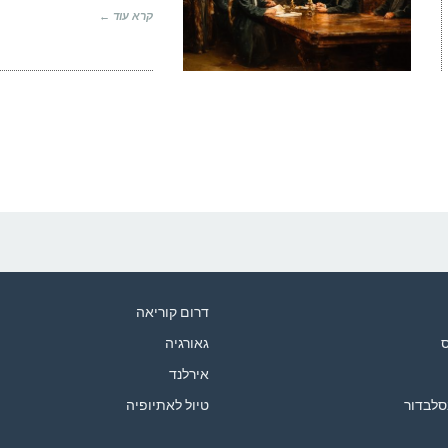
קרא עוד ←
דרום קוריאה
ס
גאורגיה
אירלנד
סלבדור
טיול לאתיופיה