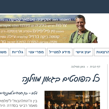
רצאות
יעוץ אישי
מידע למטייל
מפרי עטי
גלריות
משו
דף הבית
»
גאון מווילנה
כל הפוסטים ב
גאון מווילנה
ליטא – בין חסידים למתנגדים
חומר רקע - אירופה
בין ה”התלהבות” ל”פלפו
מאמר רביעי בסדרה: היהדות ש